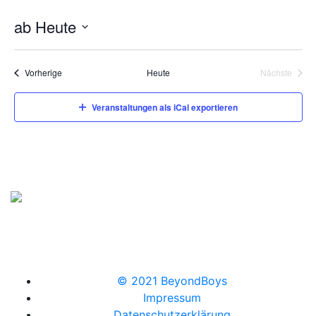
ab Heute
Datum
wählen.
Veranstaltungen
Vorherige
Heute
Nächste
Veranstal
Veranstaltungen als iCal exportieren
© 2021 BeyondBoys
Impressum
Datenschutzerklärung