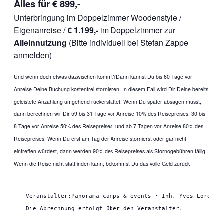
Alles für € 899,-
Unterbringung im Doppelzimmer Woodenstyle /
Eigenanreise /
€ 1.199,-
im Doppelzimmer zur
Alleinnutzung
(Bitte individuell bei Stefan Zappe
anmelden)
Und wenn doch etwas dazwischen kommt?
Dann kannst Du bis 60 Tage vor
Anreise Deine Buchung kostenfrei stornieren. In diesem Fall wird Dir Deine bereits
geleistete Anzahlung umgehend rückerstattet. Wenn Du später absagen musst,
dann berechnen wir Dir 59 bis 31 Tage vor Anreise 10% des Reisepreises, 30 bis
8 Tage vor Anreise 50% des Reisepreises, und ab 7 Tagen vor Anreise 80% des
Reisepreises. Wenn Du erst am Tag der Anreise stornierst oder gar nicht
eintreffen würdest, dann werden 90% des Reisepreises als Stornogebühren fällig.
Wenn die Reise nicht stattfinden kann, bekommst Du das volle Geld zurück
Veranstalter:Panorama camps & events · Inh. Yves Lorenz ·
Die Abrechnung erfolgt über den Veranstalter. 
