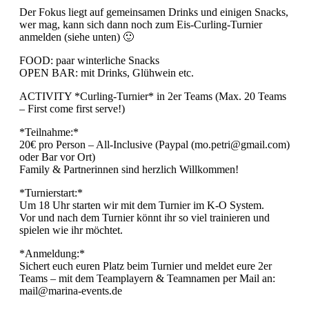
Der Fokus liegt auf gemeinsamen Drinks und einigen Snacks,
wer mag, kann sich dann noch zum Eis-Curling-Turnier
anmelden (siehe unten) 🙂
FOOD: paar winterliche Snacks
OPEN BAR: mit Drinks, Glühwein etc.
ACTIVITY *Curling-Turnier* in 2er Teams (Max. 20 Teams
– First come first serve!)
*Teilnahme:*
20€ pro Person – All-Inclusive (Paypal (mo.petri@gmail.com)
oder Bar vor Ort)
Family & Partnerinnen sind herzlich Willkommen!
*Turnierstart:*
Um 18 Uhr starten wir mit dem Turnier im K-O System.
Vor und nach dem Turnier könnt ihr so viel trainieren und
spielen wie ihr möchtet.
*Anmeldung:*
Sichert euch euren Platz beim Turnier und meldet eure 2er
Teams – mit dem Teamplayern & Teamnamen per Mail an:
mail@marina-events.de